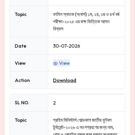
Topic
ফাযিল স্নাতক (অনার্স) ১ম, ২য়, ৩য় ও ৪র্থ বর্ষ
পরীক্ষা-২০২৫ এর কক্ষ ভিত্তিক আসন
বিন্যাস
Date
30-07-2026
View
View
Action
Download
SL NO.
2
Topic
প্রাইম মিনিস্টার্স গোল্ডকাপ জাতীয় ফুটবল
টুর্নামেন্ট-২০২৬ এ অংশগ্রহণের জন্য নাম,
রোল ও মোবাইল নম্বর জমা প্রদান সংক্রান্ত