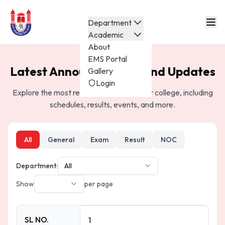
Department
Academic
About
EMS Portal
Latest Announcements and Updates
Gallery
Login
Explore the most recent notices from our college, including
schedules, results, events, and more.
All
General
Exam
Result
NOC
Department:
All
Show
per page
SL NO.
1