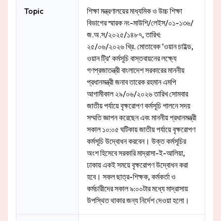
Topic
শিক্ষা মন্ত্রণালয়ের মাধ্যমিক ও উচ্চ শিক্ষা
বিভাগের স্মারক নং-মাউশি/লেইস/০১-১৩৬/
জ.অ.স/২০২৫/১৪৮৭, তারিখ:
২৫/০৬/২০২৬ খ্রি. মোতাবেক ‘ওয়ান চাইল্ড,
ওয়ান ট্রি’ কর্মসূচি বাস্তবায়নের লক্ষ্যে
গণপ্রজাতন্ত্রী বাংলাদেশ সরকারের মাননীয়
প্রধানমন্ত্রী জনাব তারেক রহমান এমপি
আগামীকাল ২৯/০৬/২০২৬ তারিখ সোমবার
জাতীয় পর্যায়ে বৃক্ষরোপণ কর্মসূচি পালনে সদয়
সম্মতি জ্ঞাপন করেছেন এবং মাননীয় প্রধানমন্ত্রী
সকাল ১০:০৫ ঘটিকায় জাতীয় পর্যায়ে বৃক্ষরোপণ
কর্মসূচি উদ্বোধন করবেন। উক্ত কর্মসূচির
অংশ হিসেবে সরকারি মাদ্রাসা-ই-আলিয়া,
ঢাকায় একই সময়ে বৃক্ষরোপণ উদ্বোধন করা
হবে। সকল ছাত্র-শিক্ষক, কর্মকর্তা ও
কর্মচারীদের সকাল ৯:০০টার মধ্যে মাদ্রাসায়
উপস্থিত থাকার জন্য নির্দেশ দেওয়া হলো।