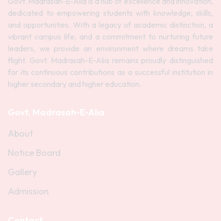
Govt. Madrasah-E-Alia is a hub of excellence and innovation,
dedicated to empowering students with knowledge, skills,
and opportunities. With a legacy of academic distinction, a
vibrant campus life, and a commitment to nurturing future
leaders, we provide an environment where dreams take
flight. Govt. Madrasah-E-Alia remains proudly distinguished
for its continuous contributions as a successful institution in
higher secondary and higher education.
Govt. Madrasah-E-Alia
About
Notice Board
Gallery
Admission
Contact