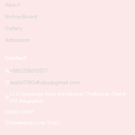
About
Notice Board
Gallery
Admission
Contact
+880258610577
malia1780dhaka@gmail.com
1 & 2 Orphanage Road, Bakshibazar, Chalkbazar, Dhaka-
1211, Bangladesh.
EIIN:
108151
Madarasah Code:
11042