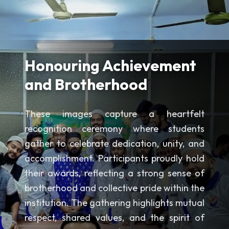
Honouring Achievement
and Brotherhood
These images capture a heartfelt
recognition ceremony where students
gather to celebrate dedication, unity, and
accomplishment. Participants proudly hold
their awards, reflecting a strong sense of
brotherhood and collective pride within the
institution. The gathering highlights mutual
respect, shared values, and the spirit of