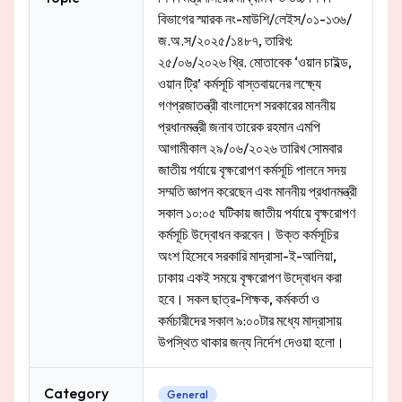
বিভাগের স্মারক নং-মাউশি/লেইস/০১-১৩৬/
জ.অ.স/২০২৫/১৪৮৭, তারিখ:
২৫/০৬/২০২৬ খ্রি. মোতাবেক ‘ওয়ান চাইল্ড,
ওয়ান ট্রি’ কর্মসূচি বাস্তবায়নের লক্ষ্যে
গণপ্রজাতন্ত্রী বাংলাদেশ সরকারের মাননীয়
প্রধানমন্ত্রী জনাব তারেক রহমান এমপি
আগামীকাল ২৯/০৬/২০২৬ তারিখ সোমবার
জাতীয় পর্যায়ে বৃক্ষরোপণ কর্মসূচি পালনে সদয়
সম্মতি জ্ঞাপন করেছেন এবং মাননীয় প্রধানমন্ত্রী
সকাল ১০:০৫ ঘটিকায় জাতীয় পর্যায়ে বৃক্ষরোপণ
কর্মসূচি উদ্বোধন করবেন। উক্ত কর্মসূচির
অংশ হিসেবে সরকারি মাদ্রাসা-ই-আলিয়া,
ঢাকায় একই সময়ে বৃক্ষরোপণ উদ্বোধন করা
হবে। সকল ছাত্র-শিক্ষক, কর্মকর্তা ও
কর্মচারীদের সকাল ৯:০০টার মধ্যে মাদ্রাসায়
উপস্থিত থাকার জন্য নির্দেশ দেওয়া হলো।
Category
General